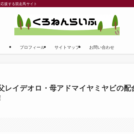
も応援する競走馬サイト
プロフィール
サイトマップ
お問い合わせ
父レイデオロ・母アドマイヤミヤビの配
！