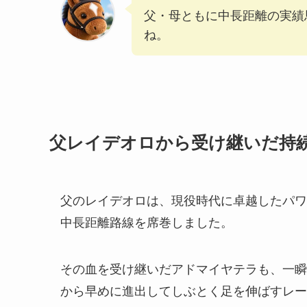
父・母ともに中長距離の実績
ね。
父レイデオロから受け継いだ持
父のレイデオロは、現役時代に卓越したパワ
中長距離路線を席巻しました。
その血を受け継いだアドマイヤテラも、一瞬
から早めに進出してしぶとく足を伸ばすレー