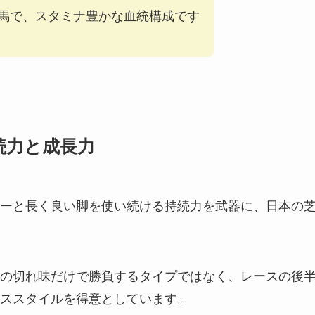
馬で、スタミナ豊かな血統構成です
続力と成長力
ーと長く良い脚を使い続ける持続力を武器に、日本の
の切れ味だけで勝負するタイプではなく、レースの後
ススタイルを得意としています。