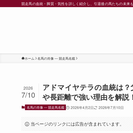
競走馬の血統・脚質・気性を詳しく紹介し、引退後の馬たちの未来
ホーム
名馬の肖像 ― 競走馬名鑑
アドマイヤテラの血統は？
2026
7/10
や長距離で強い理由を解説
名馬の肖像 ― 競走馬名鑑
2026年4月2日
2026年7月10日
当ページのリンクには広告が含まれています。