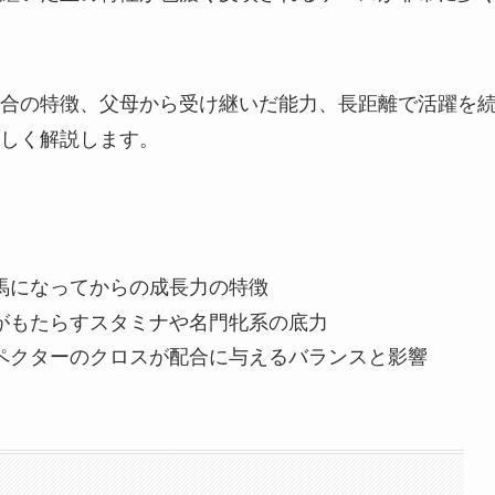
合の特徴、父母から受け継いだ能力、長距離で活躍を
しく解説します。
馬になってからの成長力の特徴
がもたらすスタミナや名門牝系の底力
ペクターのクロスが配合に与えるバランスと影響