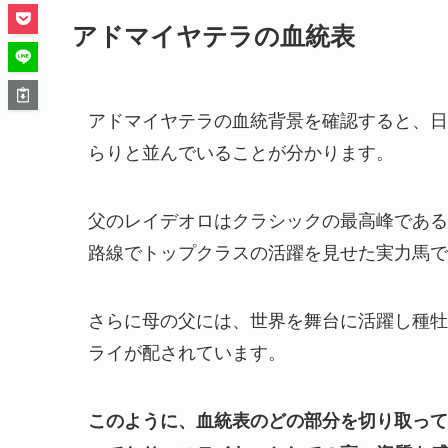
アドマイヤテラの血統表
アドマイヤテラの血統背景を確認すると、日
らりと並んでいることが分かります。
父のレイデオロはクラシックの最高峰である
路線でトップクラスの活躍を見せた実力馬で
さらに母の父には、世界を舞台に活躍し種牡
ライが配されています。
このように、血統表のどの部分を切り取って