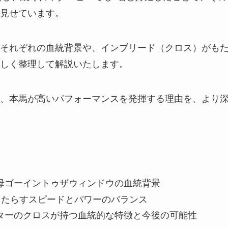
見せています。
それぞれの血統背景や、インブリード（クロス）がも
しく整理して解説いたします。
、本馬が高いパフォーマンスを発揮する理由を、より
母ゴーイントゥザウィンドウの血統背景
もたらすスピードとパワーのバランス
ターのクロスが持つ血統的な特徴と今後の可能性