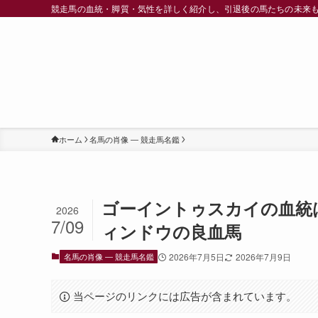
競走馬の血統・脚質・気性を詳しく紹介し、引退後の馬たちの未来
ホーム
名馬の肖像 ― 競走馬名鑑
ゴーイントゥスカイの血統
2026
7/09
ィンドウの良血馬
名馬の肖像 ― 競走馬名鑑
2026年7月5日
2026年7月9日
当ページのリンクには広告が含まれています。