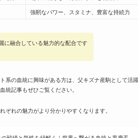
強靭なパワー、スタミナ、豊富な持続力
麗に融合している魅力的な配合です
ト系の血統に興味がある方は、父キズナ産駒として活
血統記事もぜひご覧ください。
れぞれの魅力がより分かりやすくなります。
クの戦績と気性を紐解く｜世界へ繋がる血統と黒鹿毛