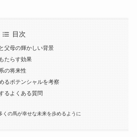
目次
と父母の輝かしい背景
もたらす効果
系の将来性
めるポテンシャルを考察
するよくある質問
多くの馬が幸せな未来を歩めるように