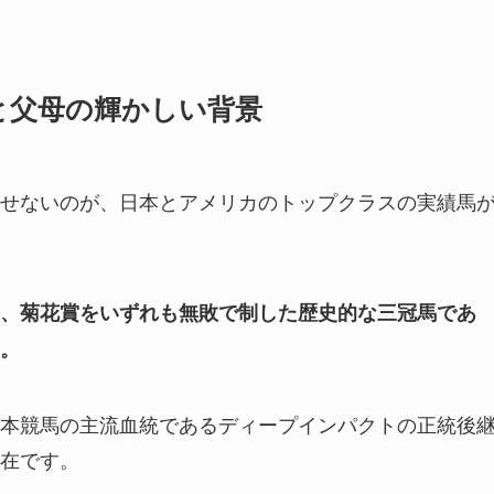
と父母の輝かしい背景
せないのが、日本とアメリカのトップクラスの実績馬
、菊花賞をいずれも無敗で制した歴史的な三冠馬であ
。
本競馬の主流血統であるディープインパクトの正統後
在です。