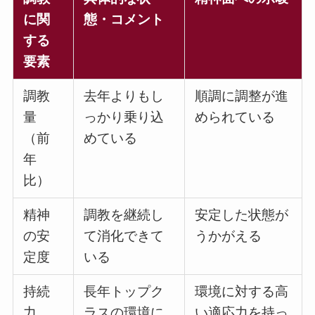
に関
態・コメント
する
要素
調教
去年よりもし
順調に調整が進
量
っかり乗り込
められている
（前
めている
年
比）
精神
調教を継続し
安定した状態が
の安
て消化できて
うかがえる
定度
いる
持続
長年トップク
環境に対する高
力
ラスの環境に
い適応力を持っ