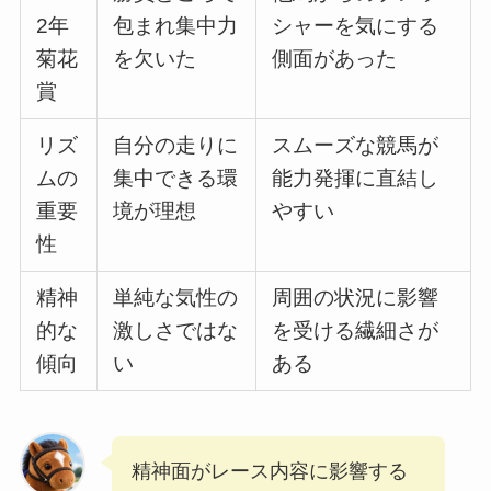
2年
包まれ集中力
シャーを気にする
菊花
を欠いた
側面があった
賞
リズ
自分の走りに
スムーズな競馬が
ムの
集中できる環
能力発揮に直結し
重要
境が理想
やすい
性
精神
単純な気性の
周囲の状況に影響
的な
激しさではな
を受ける繊細さが
傾向
い
ある
精神面がレース内容に影響する