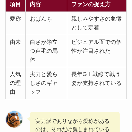
項目
内容
ファンの捉え方
愛称
おぱんち
親しみやすさの象徴
として定着
由来
白さが際立
ビジュアル面での個
つ芦毛の馬
性が注目された
体
人気
実力と愛ら
長年GⅠ戦線で戦う
の理
しさのギャ
姿が支持されている
由
ップ
実力派でありながら愛称がある
のは、それだけ親しまれている