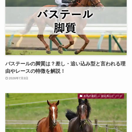
バステールの脚質は？差し・追い込み型と言われる理
由やレースの特徴を解説！
2026年7月3日
名馬の素顔 ― 競走馬エピソード